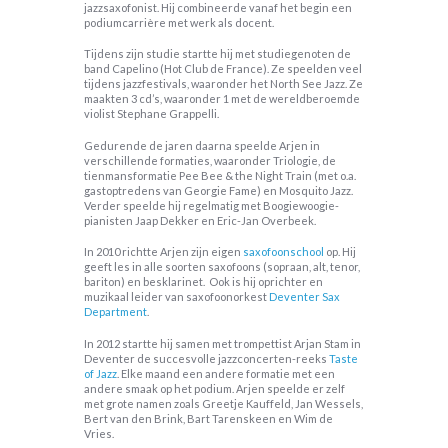
jazzsaxofonist. Hij combineerde vanaf het begin een
podiumcarrière met werk als docent.
Tijdens zijn studie startte hij met studiegenoten de
band Capelino (Hot Club de France). Ze speelden veel
tijdens jazzfestivals, waaronder het North See Jazz. Ze
maakten 3 cd’s, waaronder 1 met de wereldberoemde
violist Stephane Grappelli.
Gedurende de jaren daarna speelde Arjen in
verschillende formaties, waaronder Triologie, de
tienmansformatie Pee Bee & the Night Train (met o.a.
gastoptredens van Georgie Fame) en Mosquito Jazz.
Verder speelde hij regelmatig met Boogiewoogie-
pianisten Jaap Dekker en Eric-Jan Overbeek.
In 2010 richtte Arjen zijn eigen
saxofoonschool
op. Hij
geeft les in alle soorten saxofoons (sopraan, alt, tenor,
bariton) en besklarinet. Ook is hij oprichter en
muzikaal leider van saxofoonorkest
Deventer Sax
Department
.
In 2012 startte hij samen met trompettist Arjan Stam in
Deventer de succesvolle jazzconcerten-reeks
Taste
of Jazz
. Elke maand een andere formatie met een
andere smaak op het podium. Arjen speelde er zelf
met grote namen zoals Greetje Kauffeld, Jan Wessels,
Bert van den Brink, Bart Tarenskeen en Wim de
Vries.