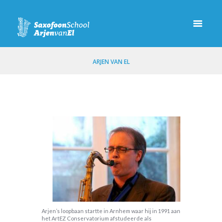
ARJEN VAN EL
Arjen’s loopbaan startte in Arnhem waar hij in 1991 aan
het ArtEZ Conservatorium afstudeerde als