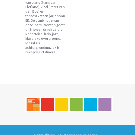
van piano (Hans van
Liefland), viool (Peter van
den Bos) en
tenorsaxofoon (Arjen van
El). De combinatie van
deze instrumenten geeft
dit trio een uniek geluid.
Repertoire: latin, jazz,
klassieke evergreens.
Ideaal als
achtergrondmuziek bij
recepties of diners.
Copyright 2018 Saxofoonschool Arjen van El