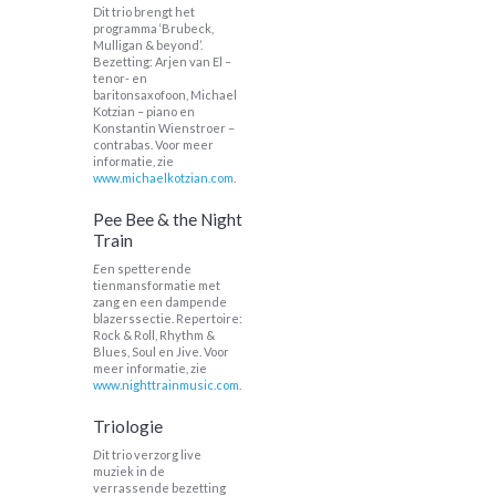
Dit trio brengt het
programma ‘Brubeck,
Mulligan & beyond’.
Bezetting: Arjen van El –
tenor- en
baritonsaxofoon, Michael
Kotzian – piano en
Konstantin Wienstroer –
contrabas. Voor meer
informatie, zie
www.michaelkotzian.com
.
Pee Bee & the Night
Train
E
en spetterende
tienmansformatie met
zang en een dampende
blazerssectie. Repertoire:
Rock & Roll, Rhythm &
Blues, Soul en Jive. Voor
meer informatie, zie
www.nighttrainmusic.com
.
Triologie
D
it trio verzorg live
muziek in de
verrassende bezetting