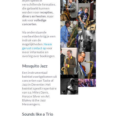
Meer informatie
Arjen speelt in
verschillende formaties,
die geboekt kunnen
over boekingen?
worden voor
recepties,
diners en feesten
, maar
ook voor
volledige
concerten
.
DIRECT CONTACT
Via onderstaande
voorbeelden krijg je een
indruk van de
mogelijkheden.
Neem
gerust contact op
voor
meer informatie en
overleg over boekingen.
Mosquito Jazz
Een instrumentaal
kwintet voortgekomen uit
concerten van Taste of
Jazz in Deventer. Het
kwintet speelt repertoire
van o.a. Miles Davis,
Horace Silver en Art
Blakey & the Jazz
Messengers.
Sounds like a Trio